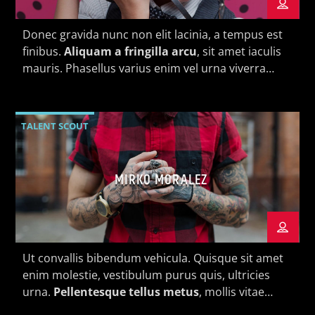
Donec gravida nunc non elit lacinia, a tempus est
finibus.
Aliquam a fringilla arcu
, sit amet iaculis
mauris. Phasellus varius enim vel urna viverra
fringilla. Interdum et malesuada fames ac.
KVRU Live Stream
TALENT SCOUT
MIRKO MORALEZ
Ut convallis bibendum vehicula. Quisque sit amet
enim molestie, vestibulum purus quis, ultricies
urna.
Pellentesque tellus metus
, mollis vitae
blandit ac, lobortis a justo.