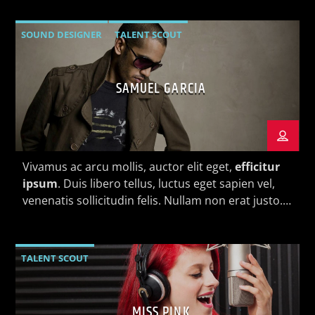
SOUND DESIGNER
TALENT SCOUT
SAMUEL GARCIA
Vivamus ac arcu mollis, auctor elit eget,
efficitur
ipsum
. Duis libero tellus, luctus eget sapien vel,
venenatis sollicitudin felis. Nullam non erat justo.
Morbi tincidunt vehicula est. Donec ut sem.
TALENT SCOUT
MISS PINK